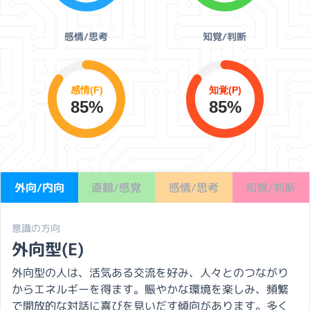
感情/思考
知覚/判断
感情(F)
知覚(P)
85%
85%
外向/内向
直観/感覚
感情/思考
知覚/判断
意識の方向
外向型(E)
外向型の人は、活気ある交流を好み、人々とのつながり
からエネルギーを得ます。賑やかな環境を楽しみ、頻繁
で開放的な対話に喜びを見いだす傾向があります。多く