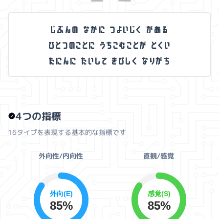
じ
ぶ
ん
の
な
か
に
つ
よ
い
じ
く
が
あ
る
ひ
と
つ
の
こ
と
に
う
ち
こ
む
こ
と
が
と
く
い
た
に
ん
に
た
い
し
て
き
び
し
く
な
り
が
ち
4つの指標
16タイプを表現する基本的な指標です
外向性/内向性
直観/感覚
外向(E)
感覚(S)
85%
85%