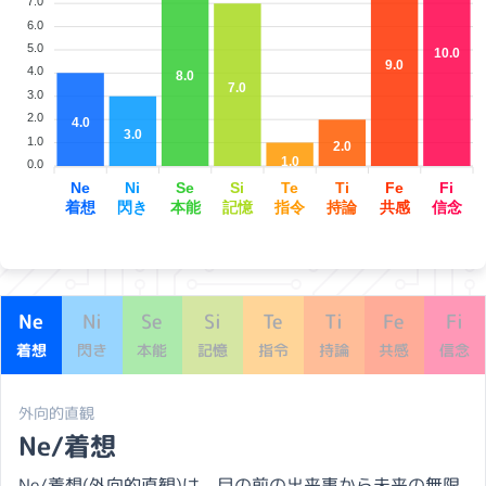
7.0
6.0
5.0
10.0
9.0
4.0
8.0
7.0
3.0
2.0
4.0
3.0
1.0
2.0
1.0
0.0
Ne
Ni
Se
Si
Te
Ti
Fe
Fi
着想
閃き
本能
記憶
指令
持論
共感
信念
Ne
Ni
Se
Si
Te
Ti
Fe
Fi
着想
閃き
本能
記憶
指令
持論
共感
信念
外向的直観
Ne/着想
Ne/着想(外向的直観)は、目の前の出来事から未来の無限