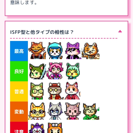
意味します。
ISFP型と他タイプの相性は？
最高
良好
普通
変動
注意