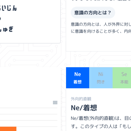
ら
い
じ
ん
意識の方向とは？
う
意識の方向とは、人が外界に対
し
ゅ
ぎ
に意識を向けることが多く、内
Ne
Ni
Se
着想
閃き
本能
外向的直観
Ne/着想
Ne/着想(外向的直観)は
す。このタイプの人は「も