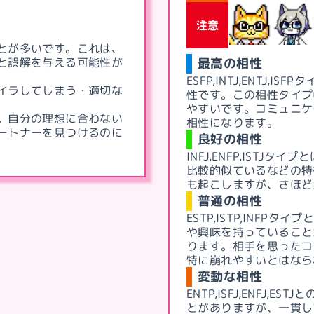
注意
とが多いです。これは、
と誤解を与える可能性が
最高の相性
ESFP,INTJ,ENTJ,ISFP
タ
イラしてしまう・適切な
性です。この相性タイプ
やすいです。コミュニケ
。自分の理想に合わない
相性になります。
ートナーを見つけるのに
良好の相性
INFJ,ENFP,ISTJ
タイプと
比較的似ているなどの特
も起こしますが、さほど
普通の相性
ESTP,ISTP,INFP
タイプ
や興味を持っていること
ります。相手を思ったコ
特に崩れやすいとはなら
変動な相性
ENTP,ISFJ,ENFJ,ESTJ
と
とがありますが、一貫し