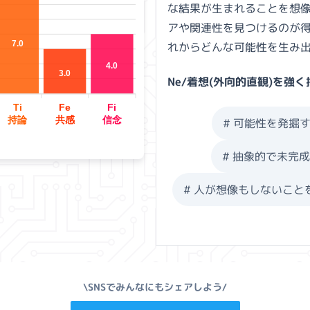
な結果が生まれることを想
アや関連性を見つけるのが
7.0
れからどんな可能性を生み
4.0
3.0
Ne/着想
(
外向的直観
)を強く
Ti
Fe
Fi
持論
共感
信念
#
可能性を発掘
#
抽象的で未完
#
人が想像もしないこと
\SNSでみんなにもシェアしよう/