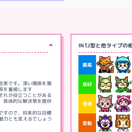
INTJ型と他タイプの
最高
忠実です。深い関係を築
良好
係を重視します
それが役立つことがある
、具体的な解決策を提供
普通
ですので、将来的な目標
の魅力とも言えるでしょう
変動