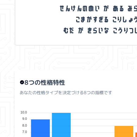
せ
ん
け
ん
の
め
い
が
あ
る
み
こ
ま
か
す
ぎ
る
こ
り
し
ょ
む
だ
が
き
ら
い
な
こ
う
り
つ
8つの性格特性
あなたの性格タイプを決定づける8つの指標です
10.0
9.0
8.0
7.0