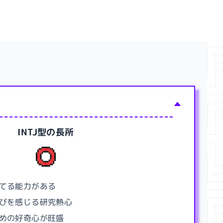
INTJ型
の長所
てる能力がある
びを感じる研究熱心
めの好奇心が旺盛