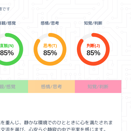
標です
直観/感覚
感情/思考
知覚/判断
直観(N)
思考(T)
判断(J)
85%
85%
85%
観/感覚
感情/思考
知覚/判断
話を重んじ、静かな環境でのひとときに心を満たされま
な交流を選び、心安らぐ静寂の中で充実を感じます。