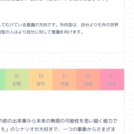
してむけている意識の方向です。外向型は、自分よりも外の世界
向型の人はより自分に対して意識を向けます。
Si
Te
Ti
Fe
Fi
記憶
指令
持論
共感
信念
、目の前の出来事から未来の無限の可能性を思い描く能力で
しも」のシナリオが大好きで、一つの事象からさまざま