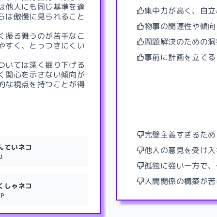
は他人にも同じ基準を適
集中力が高く、自立
らは傲慢に見られること
物事の関連性や傾向
く振る舞うのが苦手なこ
問題解決のための洞
やすく、とっつきにくい
事前に計画を立てる
ついては深く掘り下げる
く関心を示さない傾向が
的な視点を持つことが得
完璧主義すぎるため
んていネコ
他人の意見を受け入
J
孤独に強い一方で、
人間関係の構築が苦
くしゃネコ
TP