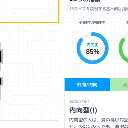
16タイプを表現する基本的な指
外向性/内向性
内向(I)
85%
外向/内向
直
意識の方向
内向型(I)
内向型の人は、質の高い対
す。少ない友人でも、濃密