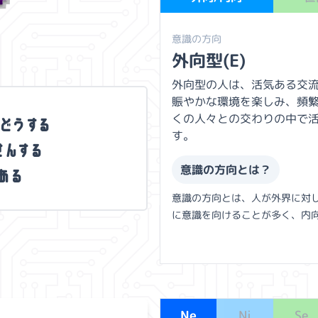
意識の方向
外向型(E)
外向型の人は、活気ある交
賑やかな環境を楽しみ、頻
う
ど
う
す
る
くの人々との交わりの中で
す。
せ
ん
す
る
あ
る
意識の方向とは？
意識の方向とは、人が外界に対
に意識を向けることが多く、内
Ne
Ni
Se