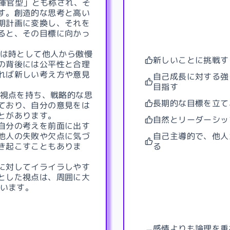
指揮官型」とも称され、そ
す。創造的な思考と高い
期計画に変換し、それを
ると、その目標に向かっ
勢は時として他人から傲慢
新しいことに挑戦す
の背後には公平性と合理
れば新しい考え方や意見
自己成長に対する強
目指す
な視点を持ち、戦略的な思
長期的な目標を立て
ており、自分の意見をは
とがあります。
自然とリーダーシッ
自分の考えを前面に出す
他人の失敗や欠点に気づ
自己主導的で、他人
き起こすこともありま
る
に対してイライラしやす
とした視点は、周囲に大
ています。
感情よりも論理を重