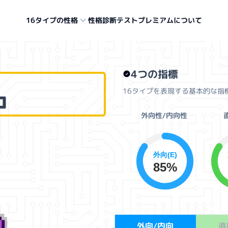
16タイプの性格
性格診断テスト
プレミアムについて
.
4つの指標
16タイプを表現する基本的な指
コ
外向性/内向性
外向(E)
85%
外向/内向
直