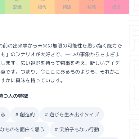
記憶
指令
持論
共感
信念
、目の前の出来事から未来の無限の可能性を思い描く能力で
しも」のシナリオが大好きで、一つの事象からさまざま
像します。広い視野を持って物事を考え、新しいアイデ
得意です。つまり、今ここにあるものよりも、それがこ
出すかに興味を持っています。
持つ人の特徴
する
#
創造的
#
遊びを生み出すタイプ
成なものを面白く思う
#
突拍子もない行動