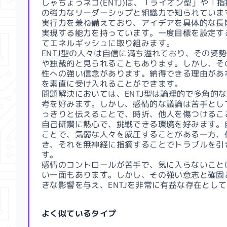
しゃちょうネコ(ENTJ)は、「ライオン型」や「
の強力なリーダーシップと組織力で知られていま
実行力を兼ね備えており、アイデアを具体的な長
実現する能力を持っています。一度目標を設定す
てエネルギッシュに取り組みます。
ENTJ型の人々は自信に満ち溢れており、その姿
や独裁的と見られることもあります。しかし、そ
性への強い信念があります。納得できる理由があ
を素直に受け入れることができます。
問題解決においては、ENTJ型は論理的で多角的
考を好みます。しかし、感情的な議論は苦手とし
っきりと伝えることで、時折、他人を傷つけるこ
自己研鑽に熱心で、挑戦できる環境を好みます。
ことで、気弱な人々を威圧することがある一方、
き、それを無神経に指摘することでトラブルを引
す。
感情のコントロールが苦手で、気に入らないこと
い一面もあります。しかし、その強い意志と確固
きな影響を与え、ENTJを非常に有益な存在とし
よく似ているタイプ