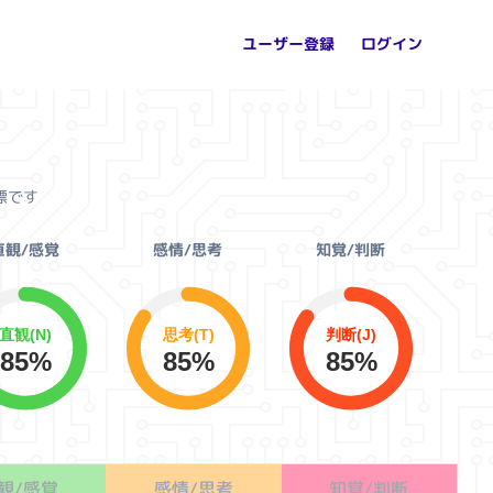
ユーザー登録
ログイン
標です
直観/感覚
感情/思考
知覚/判断
直観(N)
思考(T)
判断(J)
85%
85%
85%
観/感覚
感情/思考
知覚/判断