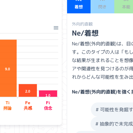
着想
閃き
本能
外向的直観
Ne/着想
Ne/着想(外向的直観)は
す。このタイプの人は「も
な結果が生まれることを想
アや関連性を見つけるのが
9.0
れからどんな可能性を生み
Ne/着想
(
外向的直観
)を強く
2.0
1.0
Ti
Fe
Fi
持論
共感
信念
#
可能性を発掘
#
抽象的で未完