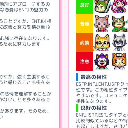
極的にアプローチするの
良好
な恋愛はENTJの魅力の
ことですが、ENTJは相
普通
に改善と努力を積み重ね
も心強い存在になります。
変動
るために努力します
注意
ですが、強く主張するこ
最高の相性
ると感じることも多々あ
ESFP,INTJ,ENTJ,ISFP
タ
性です。この相性タイプ
手の感情を理解することが
やすいです。コミュニケ
かないことも多々あるで
相性になります。
良好の相性
向があります。そのため、
ENFJ,ISTP,ESTJ
タイプと
う
比較的似ているなどの特
も起こしますが、さほど