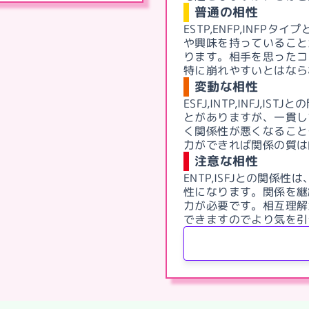
普通の相性
ESTP,ENFP,INFP
タイプ
や興味を持っていること
ります。相手を思ったコ
特に崩れやすいとはなら
変動な相性
ESFJ,INTP,INFJ,ISTJ
との
とがありますが、一貫し
く関係性が悪くなること
力ができれば関係の質は
注意な相性
ENTP,ISFJ
との関係性は
性になります。関係を継
力が必要です。相互理解
できますのでより気を引