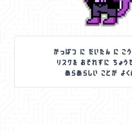
か
っ
ぱ
つ
に
だ
い
た
ん
に
こ
リ
ス
ク
を
お
そ
れ
ず
に
ち
ょ
う
あ
ら
あ
ら
し
い
こ
と
が
よ
く