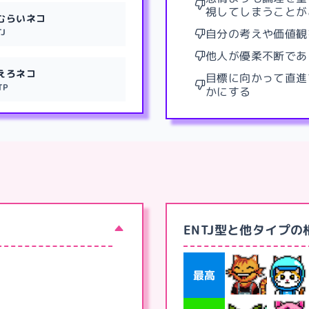
視してしまうことが
むらいネコ
TJ
自分の考えや価値観
他人が優柔不断であ
えろネコ
目標に向かって直進
TP
かにする
ENTJ型と他タイプの
最高