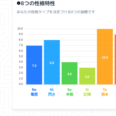
8つの性格特性
あなたの性格タイプを決定づける8つの指標です
10.0
9.0
8.0
7.0
6.0
5.0
10.0
4.0
8.0
7.0
3.0
2.0
4.0
3.0
1.0
0.0
Ne
Ni
Se
Si
Te
着想
閃き
本能
記憶
指令